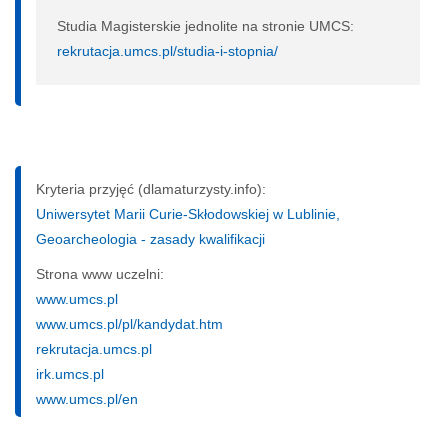
Studia Magisterskie jednolite na stronie UMCS:
rekrutacja.umcs.pl/studia-i-stopnia/
Kryteria przyjęć (dlamaturzysty.info):
Uniwersytet Marii Curie-Skłodowskiej w Lublinie,
Geoarcheologia - zasady kwalifikacji
Strona www uczelni:
www.umcs.pl
www.umcs.pl/pl/kandydat.htm
rekrutacja.umcs.pl
irk.umcs.pl
www.umcs.pl/en