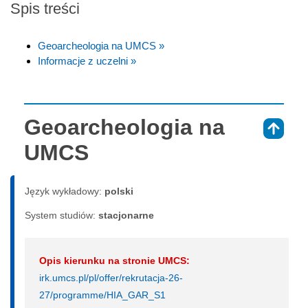
Spis treści
Geoarcheologia na UMCS »
Informacje z uczelni »
Geoarcheologia na
⇑
UMCS
Język wykładowy:
polski
System studiów:
sta­cjo­nar­ne
Opis kierunku na stronie UMCS:
irk.umcs.pl/pl/offer/rekrutacja-26-
27/programme/HIA_GAR_S1