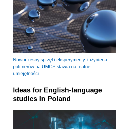
Nowoczesny sprzęt i eksperymenty: inżynieria
polimerów na UMCS stawia na realne
umiejętności
Ideas for English-language
studies in Poland