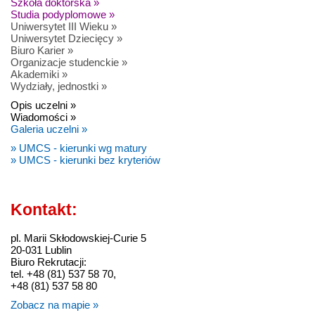
Szkoła doktorska »
Studia podyplomowe »
Uniwersytet III Wieku »
Uniwersytet Dziecięcy »
Biuro Karier »
Organizacje studenckie »
Akademiki »
Wydziały, jednostki »
Opis uczelni »
Wiadomości »
Galeria uczelni »
» UMCS - kierunki wg matury
» UMCS - kierunki bez kryteriów
Kontakt:
pl. Marii Skłodowskiej-Curie 5
20-031 Lublin
Biuro Rekrutacji:
tel. +48 (81) 537 58 70,
+48 (81) 537 58 80
Zobacz na mapie »