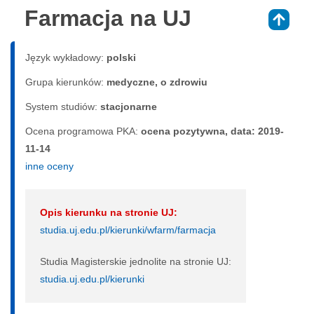
Farmacja na UJ
⇑
Język wykładowy:
polski
Grupa kierunków:
medyczne, o zdrowiu
System studiów:
sta­cjo­nar­ne
Ocena programowa PKA:
ocena pozytywna, data: 2019-
11-14
inne oceny
Opis kierunku na stronie UJ:
studia.uj.edu.pl/kierunki/wfarm/farmacja
Studia Magisterskie jednolite na stronie UJ:
studia.uj.edu.pl/kierunki