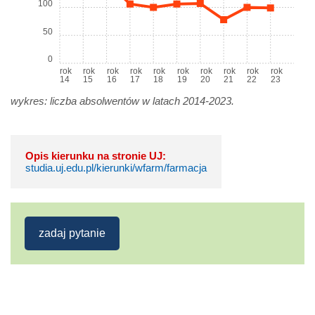
100
50
0
rok
rok
rok
rok
rok
rok
rok
rok
rok
rok
14
15
16
17
18
19
20
21
22
23
wykres: liczba absolwentów w latach 2014-2023.
Opis kierunku na stronie UJ:
studia.uj.edu.pl/kierunki/wfarm/farmacja
zadaj pytanie