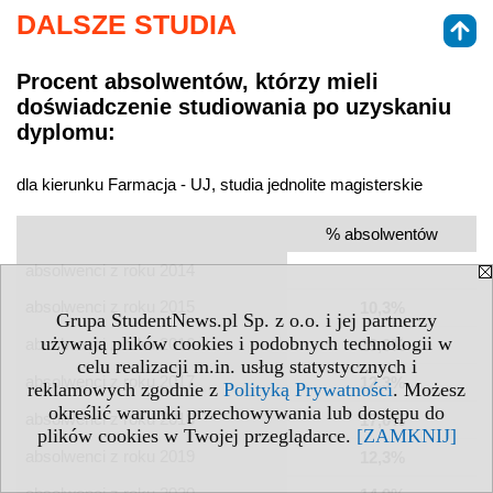
DALSZE STUDIA
Procent absolwentów, którzy mieli
doświadczenie studiowania po uzyskaniu
dyplomu:
dla kierunku Farmacja - UJ, studia jednolite magisterskie
% absolwentów
absolwenci z roku 2014
absolwenci z roku 2015
10,3%
Grupa StudentNews.pl Sp. z o.o. i jej partnerzy
używają plików cookies i podobnych technologii w
absolwenci z roku 2016
19,9%
celu realizacji m.in. usług statystycznych i
absolwenci z roku 2017
12,3%
reklamowych zgodnie z
Polityką Prywatności
. Możesz
określić warunki przechowywania lub dostępu do
absolwenci z roku 2018
17,0%
plików cookies w Twojej przeglądarce.
[ZAMKNIJ]
absolwenci z roku 2019
12,3%