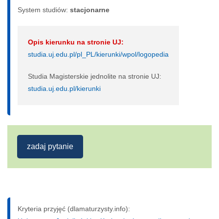
System studiów:
sta­cjo­nar­ne
Opis kierunku na stronie UJ:
studia.uj.edu.pl/pl_PL/kierunki/wpol/logopedia
Studia Magisterskie jednolite na stronie UJ:
studia.uj.edu.pl/kierunki
zadaj pytanie
Kryteria przyjęć (dlamaturzysty.info):