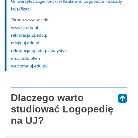
Uniwersytet Jagielloński w Krakowie, Logopedia - zasady
kwalifikacji
Strona www uczelni:
www.uj.edu.pl
rekrutacja.uj.edu.pl
misja.uj.edu.pl
rekrutacja.uj.edu.pl/statystyki
en.uj.edu.pl/en
welcome.uj.edu.pl/
Dlaczego warto
⇑
studiować Logopedię
na UJ?