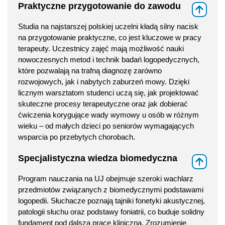
Praktyczne przygotowanie do zawodu
⇑
Studia na najstarszej polskiej uczelni kładą silny nacisk
na przygotowanie praktyczne, co jest kluczowe w pracy
terapeuty. Uczestnicy zajęć mają możliwość nauki
nowoczesnych metod i technik badań logopedycznych,
które pozwalają na trafną diagnozę zarówno
rozwojowych, jak i nabytych zaburzeń mowy. Dzięki
licznym warsztatom studenci uczą się, jak projektować
skuteczne procesy terapeutyczne oraz jak dobierać
ćwiczenia korygujące wady wymowy u osób w różnym
wieku – od małych dzieci po seniorów wymagających
wsparcia po przebytych chorobach.
Specjalistyczna wiedza biomedyczna
⇑
Program nauczania na UJ obejmuje szeroki wachlarz
przedmiotów związanych z biomedycznymi podstawami
logopedii. Słuchacze poznają tajniki fonetyki akustycznej,
patologii słuchu oraz podstawy foniatrii, co buduje solidny
fundament pod dalszą pracę kliniczną. Zrozumienie