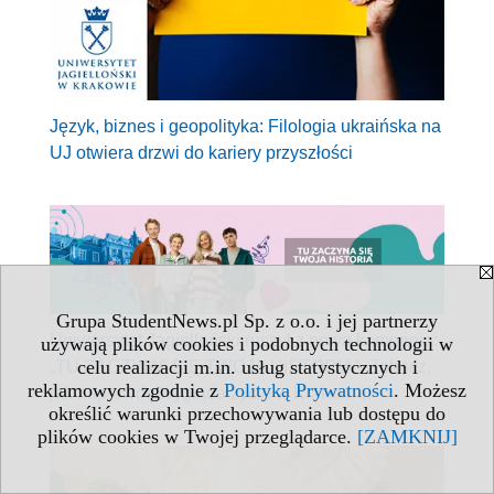
Język, biznes i geopolityka: Filologia ukraińska na
UJ otwiera drzwi do kariery przyszłości
Grupa StudentNews.pl Sp. z o.o. i jej partnerzy
Uniwersytet Jagielloński ruszył z nową kampanią:
używają plików cookies i podobnych technologii w
celu realizacji m.in. usług statystycznych i
„TU ZACZYNA SIĘ TWOJA HISTORIA”. Zobacz,
reklamowych zgodnie z
Polityką Prywatności
. Możesz
jak naprawdę wygląda życie w Krakowie!
określić warunki przechowywania lub dostępu do
plików cookies w Twojej przeglądarce.
[ZAMKNIJ]