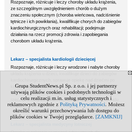
Rozpoznaje, różnicuje i leczy choroby układu krążenia,
ze szczególnym uwzględnieniem chorób o dużym
znaczeniu społecznym (choroba wieńcowa, nadciśnienie
tętnicze i ich powikłania), kwalifikuje chorych do zabiegów
kardiochirurgicznych oraz rehabilitacji; podejmuje
działania na rzecz promocji zdrowia i zapobiegania
chorobom układu krążenia.
Lekarz – specjalista kardiologii dziecięcej
Rozpoznaje, różnicuje i leczy wrodzone i nabyte choroby
układu krążenia u dzieci, kwalifikuje dzieci do zabiegów
kardiochirurgicznych, sprawuje opiekę nad dziećmi po
Grupa StudentNews.pl Sp. z o.o. i jej partnerzy
kardiologicznych zabiegach i interwencyjnych oraz po
używają plików cookies i podobnych technologii w
leczeniu operacyjnym wad serca, podejmuje działania na
celu realizacji m.in. usług statystycznych i
rzecz promocji zdrowia i zapobiegania chorobom układu
reklamowych zgodnie z
Polityką Prywatności
. Możesz
krążenia.
określić warunki przechowywania lub dostępu do
plików cookies w Twojej przeglądarce.
[ZAMKNIJ]
Lekarz – specjalista medycyny lotniczej