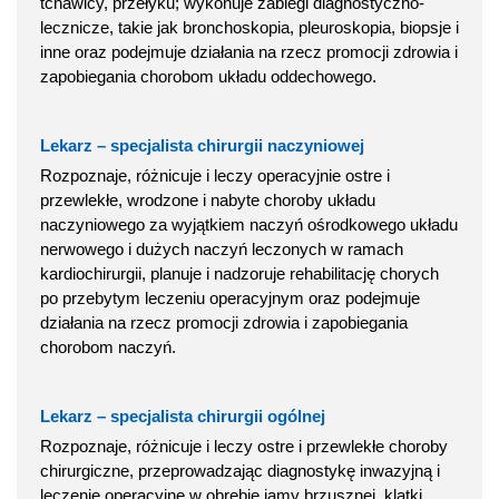
tchawicy, przełyku; wykonuje zabiegi diagnostyczno-
lecznicze, takie jak bronchoskopia, pleuroskopia, biopsje i
inne oraz podejmuje działania na rzecz promocji zdrowia i
zapobiegania chorobom układu oddechowego.
Lekarz – specjalista chirurgii naczyniowej
Rozpoznaje, różnicuje i leczy operacyjnie ostre i
przewlekłe, wrodzone i nabyte choroby układu
naczyniowego za wyjątkiem naczyń ośrodkowego układu
nerwowego i dużych naczyń leczonych w ramach
kardiochirurgii, planuje i nadzoruje rehabilitację chorych
po przebytym leczeniu operacyjnym oraz podejmuje
działania na rzecz promocji zdrowia i zapobiegania
chorobom naczyń.
Lekarz – specjalista chirurgii ogólnej
Rozpoznaje, różnicuje i leczy ostre i przewlekłe choroby
chirurgiczne, przeprowadzając diagnostykę inwazyjną i
leczenie operacyjne w obrębie jamy brzusznej, klatki