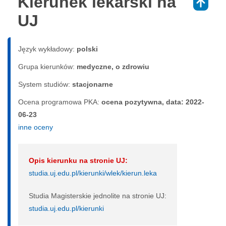
Kierunek lekarski na
⇑
UJ
Język wykładowy:
polski
Grupa kierunków:
medyczne, o zdrowiu
System studiów:
sta­cjo­nar­ne
Ocena programowa PKA:
ocena pozytywna, data: 2022-
06-23
inne oceny
Opis kierunku na stronie UJ:
studia.uj.edu.pl/kierunki/wlek/kierun.leka
Studia Magisterskie jednolite na stronie UJ:
studia.uj.edu.pl/kierunki