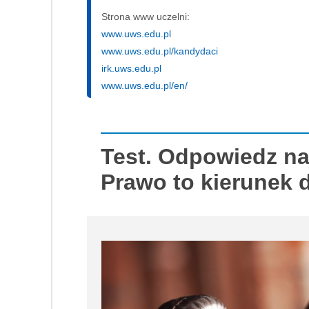
Strona www uczelni:
www.uws.edu.pl
www.uws.edu.pl/kandydaci
irk.uws.edu.pl
www.uws.edu.pl/en/
Test. Odpowiedz na
Prawo to kierunek d