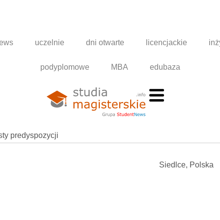
news
uczelnie
dni otwarte
licencjackie
inż
podyplomowe
MBA
edubaza
esty predyspozycji
Siedlce, Polska