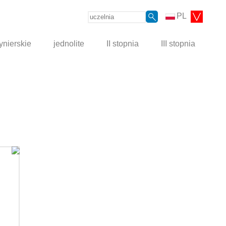
PL
ynierskie
jednolite
II stopnia
III stopnia