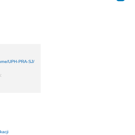
ramme/UPH-PRA-SJ/
:
kacji