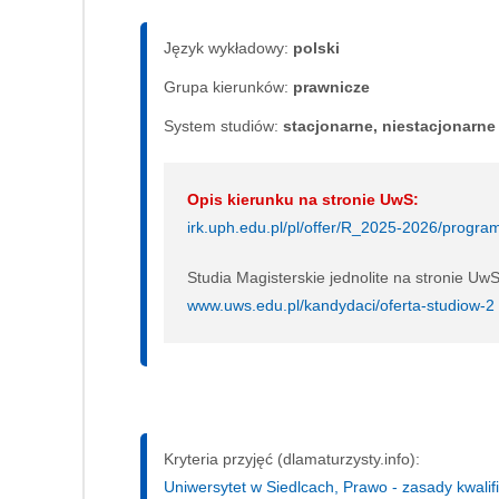
Język wykładowy:
polski
Grupa kierunków:
prawnicze
System studiów:
sta­cjo­nar­ne, nie­sta­cjo­nar­ne
Opis kierunku na stronie UwS:
irk.uph.edu.pl/pl/offer/R_2025-2026/prog
Studia Magisterskie jednolite na stronie UwS
www.uws.edu.pl/kandydaci/oferta-studiow-2
Kryteria przyjęć (dlamaturzysty.info):
Uniwersytet w Siedlcach, Prawo - zasady kwalifi