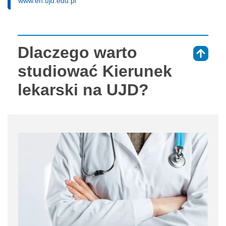
www.en.ujd.edu.pl
Dlaczego warto
⇑
studiować Kierunek
lekarski na UJD?