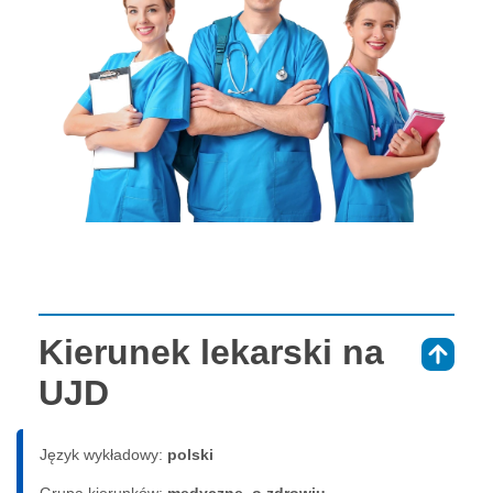
Kierunek lekarski na
⇑
UJD
Język wykładowy:
polski
Grupa kierunków:
medyczne, o zdrowiu