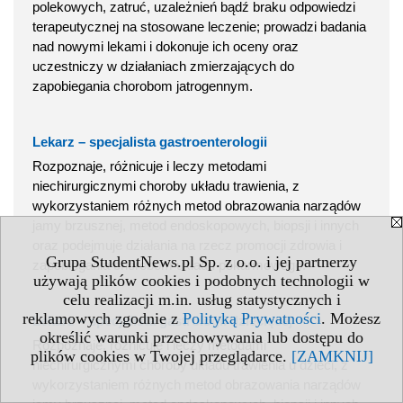
polekowych, zatruć, uzależnień bądź braku odpowiedzi
terapeutycznej na stosowane leczenie; prowadzi badania
nad nowymi lekami i dokonuje ich oceny oraz
uczestniczy w działaniach zmierzających do
zapobiegania chorobom jatrogennym.
Lekarz – specjalista gastroenterologii
Rozpoznaje, różnicuje i leczy metodami
niechirurgicznymi choroby układu trawienia, z
wykorzystaniem różnych metod obrazowania narządów
jamy brzusznej, metod endoskopowych, biopsji i innych
oraz podejmuje działania na rzecz promocji zdrowia i
Grupa StudentNews.pl Sp. z o.o. i jej partnerzy
zapobiegania chorobom układu pokarmowego.
używają plików cookies i podobnych technologii w
celu realizacji m.in. usług statystycznych i
reklamowych zgodnie z
Polityką Prywatności
. Możesz
Lekarz – specjalista gastrologii dziecięcej
określić warunki przechowywania lub dostępu do
Rozpoznaje, różnicuje i leczy metodami
plików cookies w Twojej przeglądarce.
[ZAMKNIJ]
niechirurgicznymi choroby układu trawienia u dzieci, z
wykorzystaniem różnych metod obrazowania narządów