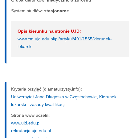
System studiów:
sta­cjo­nar­ne
Opis kierunku na stronie UJD:
www.cm.ujd.edu.pl/pl/artykul/491/1565/kierunek-
lekarski
Kryteria przyjęć (dlamaturzysty.info):
Uniwersytet Jana Długosza w Częstochowie, Kierunek
lekarski - zasady kwalifikacji
Strona www uczelni:
www.ujd.edu.pl
rekrutacja.ujd.edu.pl