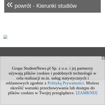
«
powrót - Kierunki studiów
•
•
•
Reklama - Wykorzystajmy wspólnie nasz potencjał!
Kontakt
Patronat
Praca dla studentów
•
Grupa StudentNews.pl Sp. z o.o. i jej partnerzy
Polityka Prywatności
używają plików cookies i podobnych technologii w
celu realizacji m.in. usług statystycznych i
reklamowych zgodnie z
Polityką Prywatności
. Możesz
określić warunki przechowywania lub dostępu do
plików cookies w Twojej przeglądarce.
[ZAMKNIJ]