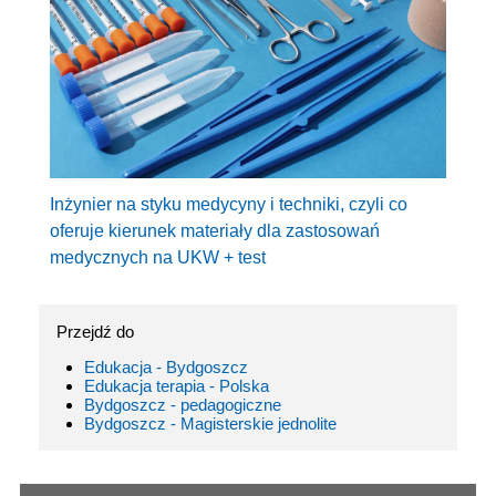
Inżynier na styku medycyny i techniki, czyli co
oferuje kierunek materiały dla zastosowań
medycznych na UKW + test
Przejdź do
Edukacja - Bydgoszcz
Edukacja terapia - Polska
Bydgoszcz - pedagogiczne
Bydgoszcz - Magisterskie jednolite