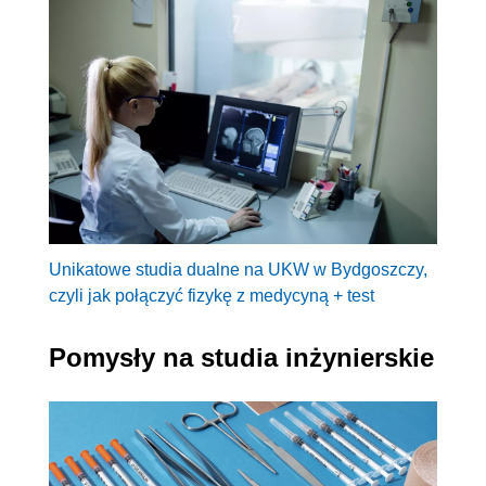
Unikatowe studia dualne na UKW w Bydgoszczy,
czyli jak połączyć fizykę z medycyną + test
Pomysły na studia inżynierskie