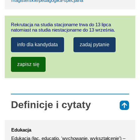
magisterskie/pedagogika-specjalna
Rekrutacja na studia stacjonarne trwa do 13 lipca
natomiast na studia niestacjonarne do 13 września.
info dla kandydata
zadaj pytanie
zapisz się
Definicje i cytaty
⇑
Edukacja
Edukacja (łac. educatio, 'wychowanie, wykształcenie') –