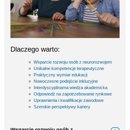
Dlaczego warto:
Wsparcie rozwoju osób z neurorozwojem
Unikalne kompetencje terapeutyczne
Praktyczny wymiar edukacji
Nowoczesne podejście inkluzyjne
Interdyscyplinarna wiedza akademicka
Odpowiedź na zapotrzebowanie rynkowe
Uprawnienia i kwalifikacje zawodowe
Szerokie perspektywy kariery
Wsparcie rozwoju osób z