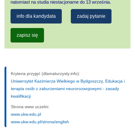
natomiast na studia niestacjonarne do 13 września.
info dla kandydata
zadaj pytanie
zapisz się
Kryteria przyjęć (dlamaturzysty.info):
Uniwersytet Kazimierza Wielkiego w Bydgoszczy, Edukacja i
terapia osób z zaburzeniami neurorozwojowymi - zasady
kwalifikacji
Strona www uczelni:
www.ukw.edu.pl
www.ukw.edu.pl/strona/english