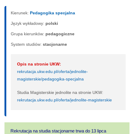
Kierunek:
Pedagogika specjalna
Język wykładowy:
polski
Grupa kierunków:
pedagogiczne
System studiów:
sta­cjo­nar­ne
Opis na stronie UKW:
rekrutacja.ukw.edu.pl/oferta/jednolite-
magisterskie/pedagogika-specjalna
Studia Magisterskie jednolite na stronie UKW:
rekrutacja.ukw.edu.pl/oferta/jednolite-magisterskie
Rekrutacja na studia stacjonarne trwa do 13 lipca