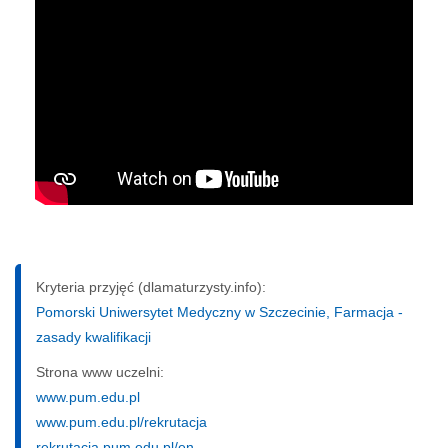
Kryteria przyjęć (dlamaturzysty.info):
Pomorski Uniwersytet Medyczny w Szczecinie, Farmacja -
zasady kwalifikacji
Strona www uczelni:
www.pum.edu.pl
www.pum.edu.pl/rekrutacja
rekrutacja.pum.edu.pl/en