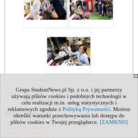
Grupa StudentNews.pl Sp. z o.o. i jej partnerzy
Pomorski Uniwersytet Medyczny w Szczecinie »
używają plików cookies i podobnych technologii w
celu realizacji m.in. usług statystycznych i
reklamowych zgodnie z
Polityką Prywatności
. Możesz
Przejdź do:
określić warunki przechowywania lub dostępu do
plików cookies w Twojej przeglądarce.
[ZAMKNIJ]
I stopnia licencjackie »
Magisterskie jednolite »
II stopnia magisterskie »