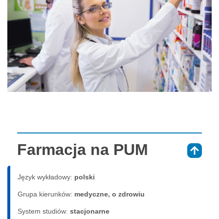
Farmacja na PUM
⇑
Język wykładowy:
polski
Grupa kierunków:
medyczne, o zdrowiu
System studiów:
sta­cjo­nar­ne