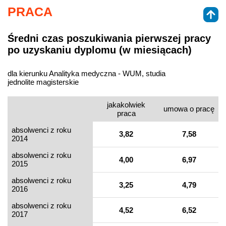
PRACA
Średni czas poszukiwania pierwszej pracy
po uzyskaniu dyplomu (w miesiącach)
dla kierunku Analityka medyczna - WUM, studia
jednolite magisterskie
jakakolwiek
umowa o pracę
praca
absolwenci z roku
3,82
7,58
2014
absolwenci z roku
4,00
6,97
2015
absolwenci z roku
3,25
4,79
2016
absolwenci z roku
4,52
6,52
2017