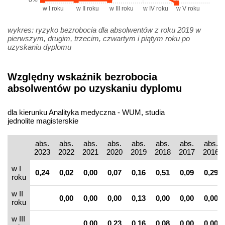
0%
w I roku
w II roku
w III roku
w IV roku
w V roku
wykres: ryzyko bezrobocia dla absolwentów z roku 2019 w
pierwszym, drugim, trzecim, czwartym i piątym roku po
uzyskaniu dyplomu
Względny wskaźnik bezrobocia
absolwentów po uzyskaniu dyplomu
dla kierunku Analityka medyczna - WUM, studia
jednolite magisterskie
abs.
abs.
abs.
abs.
abs.
abs.
abs.
abs.
2023
2022
2021
2020
2019
2018
2017
2016
w I
0,24
0,02
0,00
0,07
0,16
0,51
0,09
0,29
roku
w II
0,00
0,00
0,00
0,13
0,00
0,00
0,00
roku
w III
0,00
0,23
0,16
0,08
0,00
0,00