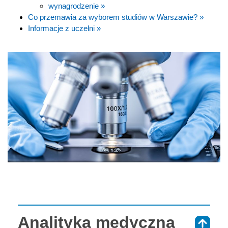
wynagrodzenie »
Co przemawia za wyborem studiów w Warszawie? »
Informacje z uczelni »
Analityka medyczna
⇑