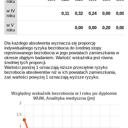
roku
w IV
0,11
0,32
0,24
0,00
0,00
roku
w V
0,00
0,00
0,20
0,00
roku
Dla każdego absolwenta wyznacza się proporcję
indywidualnego ryzyka bezrobocia do średniej stopy
rejestrowanego bezrobocia w jego powiatach zamieszkania w
okresie objętym badaniem. Wartość wskaźnika jest równa
średniej tych proporcji.
Wartości poniżej 1 oznaczają niższe przeciętnie ryzyko
bezrobocia absolwentów niż w ich powiatach zamieszkania,
zaś wartości powyżej 1 oznaczają wyższe ryzyko.
Względny wskaźnik bezrobocia w I roku po dyplomie
WUM, Analityka medyczna (jm)
2
1.5
1