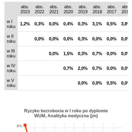
abs.
abs.
abs.
abs.
abs.
abs.
abs.
abs.
2023
2022
2021
2020
2019
2018
2017
2016
w I
1,2%
0,3%
0,0%
0,4%
0,3%
3,1%
0,5%
3,8%
roku
w II
0,0%
0,0%
0,0%
0,3%
0,0%
0,0%
0,0%
roku
w III
0,0%
1,5%
0,3%
0,7%
0,0%
0,0%
roku
w IV
0,7%
2,0%
0,7%
0,0%
0,0%
roku
w V
0,0%
0,0%
0,5%
0,0%
roku
Ryzyko bezrobocia w I roku po dyplomie
WUM, Analityka medyczna (jm)
8%