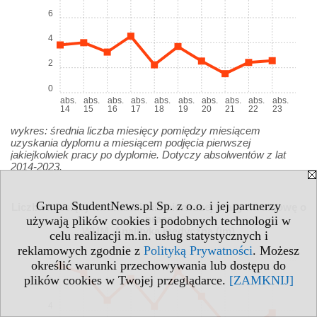
6
4
2
0
abs.
abs.
abs.
abs.
abs.
abs.
abs.
abs.
abs.
abs.
14
15
16
17
18
19
20
21
22
23
wykres: średnia liczba miesięcy pomiędzy miesiącem
uzyskania dyplomu a miesiącem podjęcia pierwszej
jakiejkolwiek pracy po dyplomie. Dotyczy absolwentów z lat
2014-2023.
Grupa StudentNews.pl Sp. z o.o. i jej partnerzy
Liczba miesięcy na znalezienie pierwszej pracy na umowę o
pracę
używają plików cookies i podobnych technologii w
WUM, Analityka medyczna (jm)
celu realizacji m.in. usług statystycznych i
reklamowych zgodnie z
Polityką Prywatności
. Możesz
8
określić warunki przechowywania lub dostępu do
plików cookies w Twojej przeglądarce.
[ZAMKNIJ]
6
4