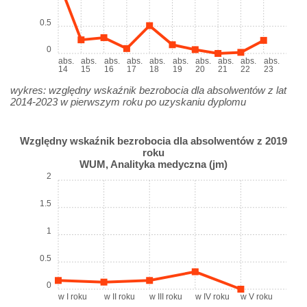
0.5
0
abs.
abs.
abs.
abs.
abs.
abs.
abs.
abs.
abs.
abs.
14
15
16
17
18
19
20
21
22
23
wykres: względny wskaźnik bezrobocia dla absolwentów z lat
2014-2023 w pierwszym roku po uzyskaniu dyplomu
Względny wskaźnik bezrobocia dla absolwentów z 2019
roku
WUM, Analityka medyczna (jm)
2
1.5
1
0.5
0
w I roku
w II roku
w III roku
w IV roku
w V roku