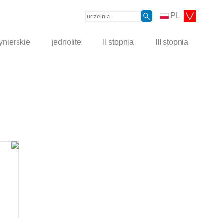
PL
ynierskie
jednolite
II stopnia
III stopnia