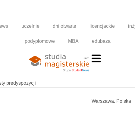
news
uczelnie
dni otwarte
licencjackie
inż
podyplomowe
MBA
edubaza
esty predyspozycji
Warszawa, Polska