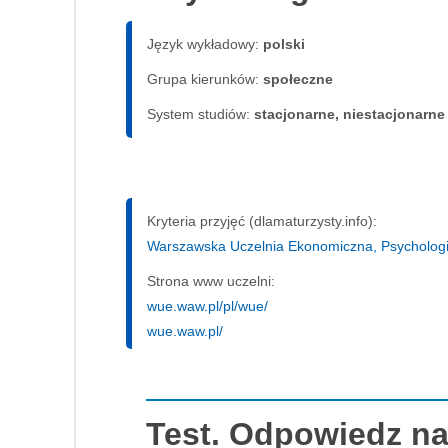
Język wykładowy:
polski
Grupa kierunków:
społeczne
System studiów:
sta­cjo­nar­ne, nie­sta­cjo­nar­ne
Kryteria przyjęć (dlamaturzysty.info):
Warszawska Uczelnia Ekonomiczna, Psychologia 
Strona www uczelni:
wue.waw.pl/pl/wue/
wue.waw.pl/
Test. Odpowiedz na