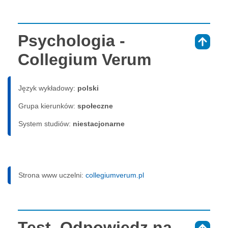
Psychologia -
⇑
Collegium Verum
Język wykładowy:
polski
Grupa kierunków:
społeczne
System studiów:
nie­sta­cjo­nar­ne
Strona www uczelni:
collegiumverum.pl
Test. Odpowiedz na