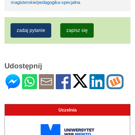
magisterskie/pedagogika-specjalna
zadaj pytanie
zapisz się
Udostępnij
Uczelnia