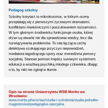
Pedagog szkolny
Szkolny korytarz to mikrokosmos, w którym oceny
przeplatają się z pierwszymi życiowymi dramatami,
konfliktami rówieśniczymi i poszukiwaniem tożsamości.
W tym głośnym środowisku funkcjonuje osoba, której
drzwi są otwarte nie dla sprawdzania wiedzy, lecz dla
rozwiązywania problemów. To rola łącząca cechy
detektywa szukającego przyczyn niepowodzeń,
mediatora łagodzącego spory oraz menedżera pomocy
socjalnej. Stanowi pomost między surowym systemem
edukacji a wrażliwą psychiką młodego człowieka, dbając
o to, by nikt nie zginął w tłumie.
Opis na stronie Uniwersytetu WSB Merito we
Wrocławiu:
www.merito.pl/wroclaw/studia-i-szkolenia/studia-jednolite-
magisterskie/pedagogika-specjalna