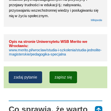
przejawy trudności w edukacji tj.: nabywaniu,
przyswajaniu wszechstronnej wiedzy i posługiwaniu się
nią w życiu społecznym.
Wikipedia
Opis na stronie Uniwersytetu WSB Merito we
Wrocławiu:
www.merito.pl/wroclaw/studia-i-szkolenia/studia-jednolite-
magisterskie/pedagogika-specjalna
zadaj pytanie
zapisz się
Co sprawia, że warto
⇑