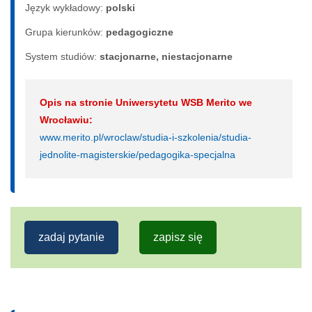
Język wykładowy:
polski
Grupa kierunków:
pedagogiczne
System studiów:
sta­cjo­nar­ne, nie­sta­cjo­nar­ne
Opis na stronie Uniwersytetu WSB Merito we
Wrocławiu:
www.merito.pl/wroclaw/studia-i-szkolenia/studia-
jednolite-magisterskie/pedagogika-specjalna
zadaj pytanie
zapisz się