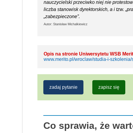
nauczycielski przeciwko niej nie protestow
liczba stanowisk dyrektorskich, a i tzw. „
„zabezpieczone”.
Autor: Stanisław Michalkiewicz
Opis na stronie Uniwersytetu WSB Meri
www.merito.pl/wroclaw/studia-i-szkolenia/
zadaj pytanie
zapisz się
Co sprawia, że war