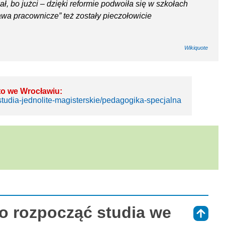
ał, bo jużci – dzięki reformie podwoiła się w szkołach
prawa pracownicze” też zostały pieczołowicie
Wikiquote
to we Wrocławiu:
studia-jednolite-magisterskie/pedagogika-specjalna
to rozpocząć studia we
⇑