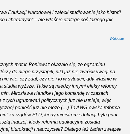
twa Edukacji Narodowej i zalecił studiowanie jako historii
 i liberalnych” – ale właśnie dlatego coś takiego jak
Wikiquote
cznych matur. Ponieważ okazało się, że egzaminu
tórzy do niego przystąpili, nikt już nie zwrócił uwagi na
nie wie, czy zdał, czy nie i to w sytuacji, gdy właśnie w
a studia wyższe. Takie są miedzy innymi efekty reformy
 min. Mirosława Handke i jego komandę w czasach
 tych ugrupowań politycznych już nie istnieje, więc
itycznej ponieść już nie może (…) Ta AWS-owska reforma
iu” za rządów SLD, kiedy ministrem edukacji była pani
esztą inaczej, kiedy reforma edukacyjna została
nej biurokracji i nauczycieli? Dlatego też żaden związek