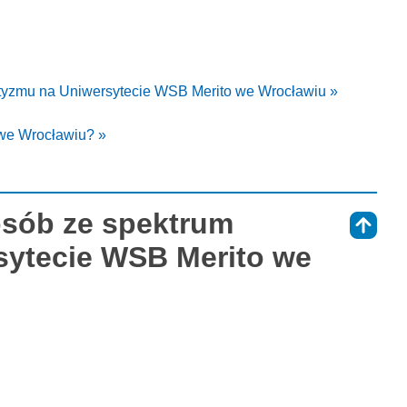
utyzmu na Uniwersytecie WSB Merito we Wrocławiu »
 we Wrocławiu? »
 osób ze spektrum
⇑
sytecie WSB Merito we