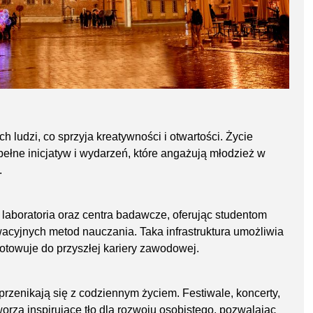
 ludzi, co sprzyja kreatywności i otwartości. Życie
 pełne inicjatyw i wydarzeń, które angażują młodzież w
.
aboratoria oraz centra badawcze, oferując studentom
wacyjnych metod nauczania. Taka infrastruktura umożliwia
gotowuje do przyszłej kariery zawodowej.
 przenikają się z codziennym życiem. Festiwale, koncerty,
worzą inspirujące tło dla rozwoju osobistego, pozwalając