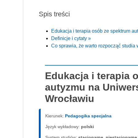
Spis treści
Edukacja i terapia osób ze spektrum a
Definicje i cytaty »
Co sprawia, że warto rozpocząć studia
Edukacja i terapia
autyzmu na Uniwer
Wrocławiu
Kierunek:
Pedagogika specjalna
Język wykładowy:
polski
System studiów:
sta­cjo­nar­ne, nie­sta­cjo­nar­ne