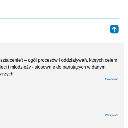
⇑
ształcenie') – ogół procesów i oddziaływań, których celem
zieci i młodzieży - stosownie do panujących w danym
wczych.
Wikipedia
Wikiquote