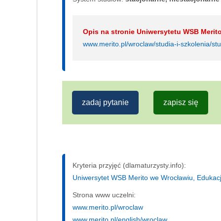
Opis na stronie Uniwersytetu WSB Merit
www.merito.pl/wroclaw/studia-i-szkolenia/st
zadaj pytanie
zapisz się
Kryteria przyjęć (dlamaturzysty.info):
Uniwersytet WSB Merito we Wrocławiu, Edukacja
Strona www uczelni:
www.merito.pl/wroclaw
www.merito.pl/english/wroclaw