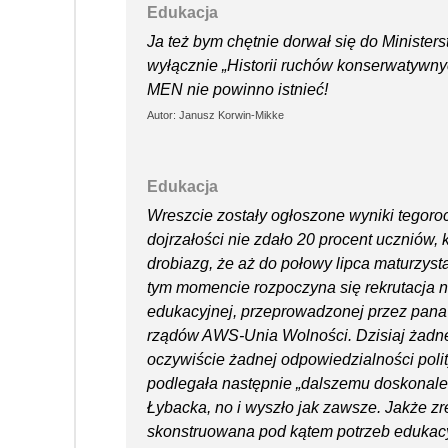
Edukacja
Ja też bym chętnie dorwał się do Ministers
wyłącznie „Historii ruchów konserwatywnych
MEN nie powinno istnieć!
Autor: Janusz Korwin-Mikke
Edukacja
Wreszcie zostały ogłoszone wyniki tegoro
dojrzałości nie zdało 20 procent uczniów, k
drobiazg, że aż do połowy lipca maturzysta 
tym momencie rozpoczyna się rekrutacja n
edukacyjnej, przeprowadzonej przez pana
rządów AWS-Unia Wolności. Dzisiaj żadne z
oczywiście żadnej odpowiedzialności pol
podlegała następnie „dalszemu doskonalen
Łybacka, no i wyszło jak zawsze. Jakże zr
skonstruowana pod kątem potrzeb edukacyj