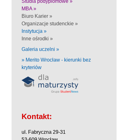
Studia podyplomowe »
MBA »
Biuro Karier »
Organizacje studenckie »
Instytucja »
Inne ośrodki »
Galeria uczelni »
» Merito Wrocław - kierunki bez
kryteriów
Kontakt:
ul. Fabryczna 29-31
53-609 Wrocław