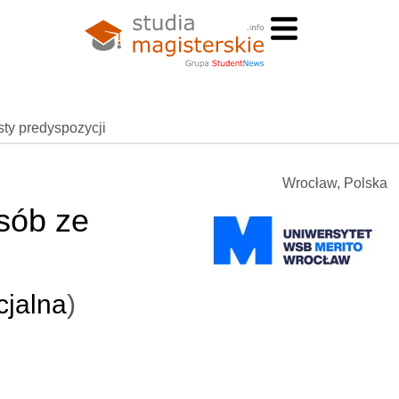
esty predyspozycji
Wrocław, Polska
osób ze
jalna
)