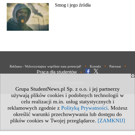
Smog i jego źródła
•
•
•
Reklama - Wykorzystajmy wspólnie nasz potencjał!
Kontakt
Patronat
Praca dla studentów
•
Polityka Prywatności
Grupa StudentNews.pl Sp. z o.o. i jej partnerzy
używają plików cookies i podobnych technologii w
celu realizacji m.in. usług statystycznych i
reklamowych zgodnie z
Polityką Prywatności
. Możesz
określić warunki przechowywania lub dostępu do
plików cookies w Twojej przeglądarce.
[ZAMKNIJ]