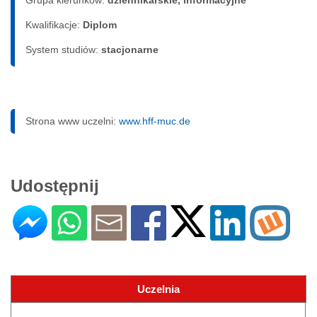
Kwalifikacje:
Diplom
System studiów:
sta­cjo­nar­ne
Strona www uczelni:
www.hff-muc.de
Udostępnij
Uczelnia