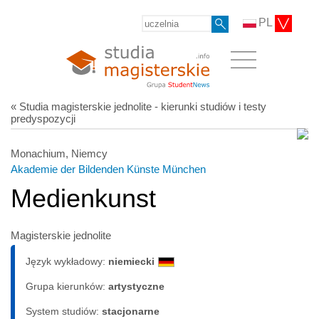
PL
« Studia magisterskie jednolite - kierunki studiów i testy
predyspozycji
Monachium, Niemcy
Akademie der Bildenden Künste München
Medienkunst
Magisterskie jednolite
Język wykładowy:
niemiecki
Grupa kierunków:
artystyczne
System studiów:
sta­cjo­nar­ne