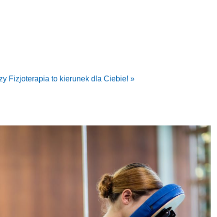
y Fizjoterapia to kierunek dla Ciebie! »