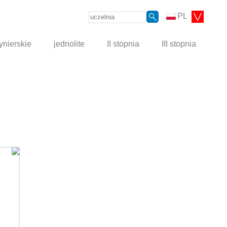
PL
ynierskie
jednolite
II stopnia
III stopnia