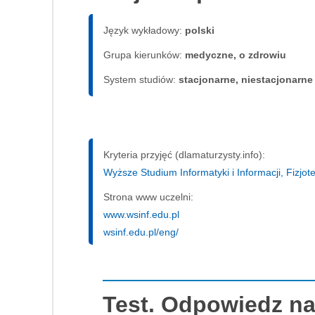
Język wykładowy:
polski
Grupa kierunków:
medyczne, o zdrowiu
System studiów:
sta­cjo­nar­ne, nie­sta­cjo­nar­ne
Kryteria przyjęć (dlamaturzysty.info):
Wyższe Studium Informatyki i Informacji, Fizjote
Strona www uczelni:
www.wsinf.edu.pl
wsinf.edu.pl/eng/
Test. Odpowiedz na