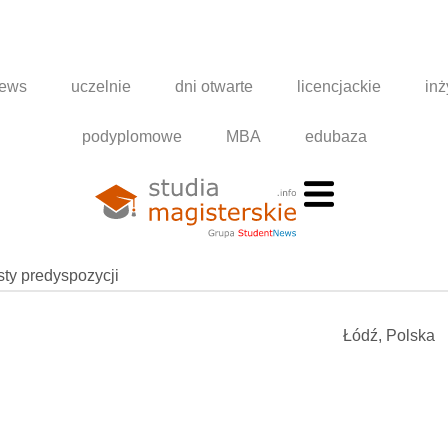
news
uczelnie
dni otwarte
licencjackie
inż
podyplomowe
MBA
edubaza
esty predyspozycji
Łódź, Polska