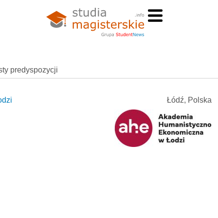
esty predyspozycji
odzi
Łódź, Polska