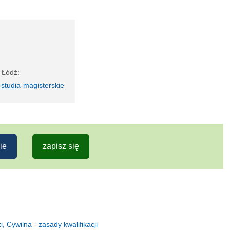
 Łódź:
-studia-magisterskie
ie
zapisz się
Cywilna - zasady kwalifikacji