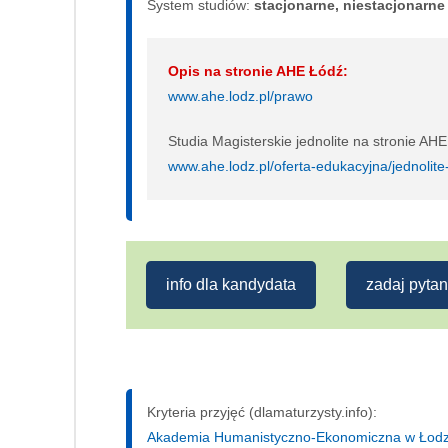
System studiów:
sta­cjo­nar­ne, nie­sta­cjo­nar­ne
Opis na stronie AHE Łódź:
www.ahe.lodz.pl/prawo
Studia Magisterskie jednolite na stronie AHE
www.ahe.lodz.pl/oferta-edukacyjna/jednolite
info dla kandydata
zadaj pytan
Kryteria przyjęć (dlamaturzysty.info):
Akademia Humanistyczno-Ekonomiczna w Łodzi, 