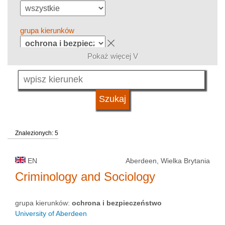
grupa kierunków
Pokaż więcej V
język
system studiów
Znalezionych: 5
kwalifikacje
EN
Aberdeen, Wielka Brytania
typ uczelni
Criminology and Sociology
grupa kierunków:
ochrona i bezpieczeństwo
status uczelni
University of Aberdeen