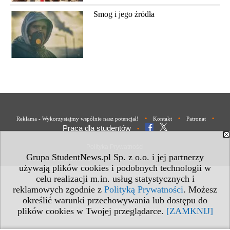
Smog i jego źródła
•
•
•
Reklama - Wykorzystajmy wspólnie nasz potencjał!
Kontakt
Patronat
Praca dla studentów
•
Polityka Prywatności
Grupa StudentNews.pl Sp. z o.o. i jej partnerzy
używają plików cookies i podobnych technologii w
celu realizacji m.in. usług statystycznych i
reklamowych zgodnie z
Polityką Prywatności
. Możesz
określić warunki przechowywania lub dostępu do
plików cookies w Twojej przeglądarce.
[ZAMKNIJ]