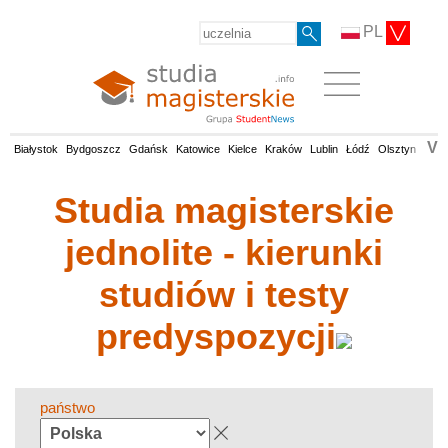
PL
V
Białystok
Bydgoszcz
Gdańsk
Katowice
Kielce
Kraków
Lublin
Łódź
Olsztyn
Opol
Studia magisterskie
jednolite - kierunki
studiów i testy
predyspozycji
państwo