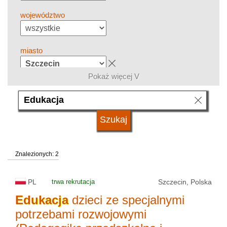
województwo
miasto
Pokaż więcej V
grupa kierunków
język
Znalezionych: 2
system studiów
PL
trwa rekrutacja
Szczecin, Polska
typ uczelni
Edukacja
dzieci ze specjalnymi
potrzebami rozwojowymi