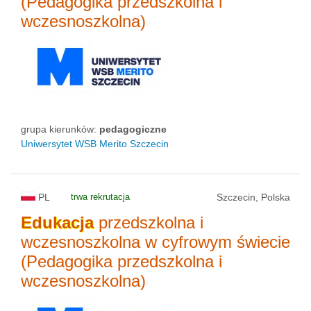
(Pedagogika przedszkolna i
status uczelni
wczesnoszkolna)
grupa kierunków:
pedagogiczne
Uniwersytet WSB Merito Szczecin
PL
trwa rekrutacja
Szczecin, Polska
Edukacja
przedszkolna i
wczesnoszkolna w cyfrowym świecie
(Pedagogika przedszkolna i
wczesnoszkolna)