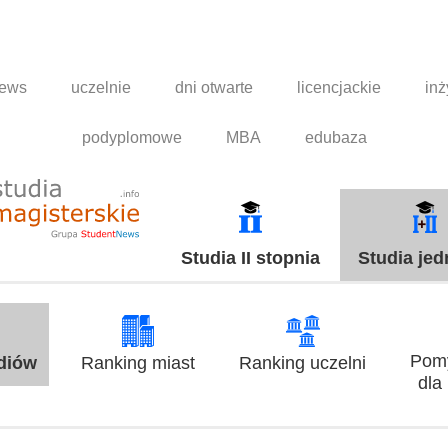
news
uczelnie
dni otwarte
licencjackie
inż
podyplomowe
MBA
edubaza
Studia II stopnia
Studia jed
Pomy
udiów
Ranking miast
Ranking uczelni
dla