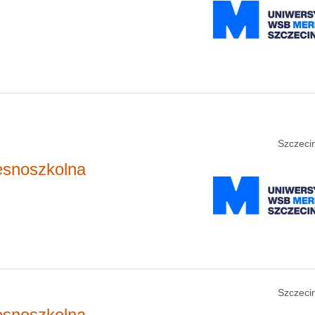
Szczecin
esnoszkolna
Szczecin
esnoszkolna