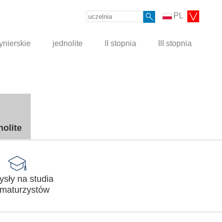
PL
ynierskie
jednolite
II stopnia
III stopnia
nolite
sły na studia
 maturzystów