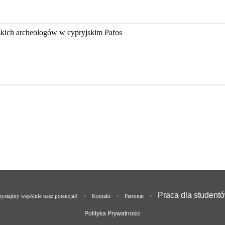
skich archeologów w cypryjskim Pafos
Praca dla student
•
•
•
ystajmy wspólnie nasz potencjał!
Kontakt
Patronat
Polityka Prywatności