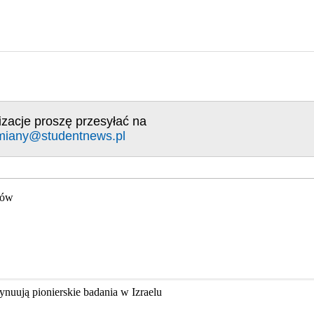
izacje proszę przesyłać na
miany@studentnews.pl
gów
nuują pionierskie badania w Izraelu