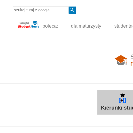
poleca:
dla maturzysty
student
Kierunki st