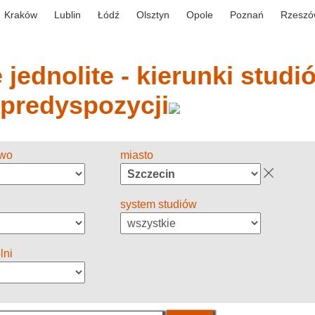
Kraków
Lublin
Łódź
Olsztyn
Opole
Poznań
Rzeszó
jednolite - kierunki studió
 predyspozycji
two
miasto
system studiów
lni