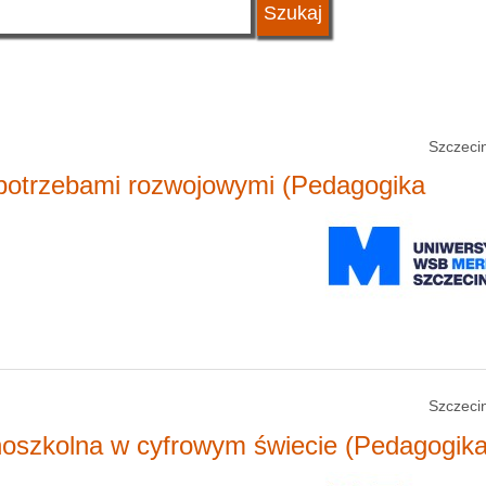
Szczecin
 potrzebami rozwojowymi (Pedagogika
Szczecin
noszkolna w cyfrowym świecie (Pedagogik